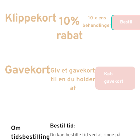
Klippekort
10%
10 x ens
Bestil
behandlinger
rabat
Gavekort
Giv et gavekort
Køb
til en du holder
gavekort
af
Bestil tid:
Om
Du kan bestille tid ved at ringe på
tidsbestilling