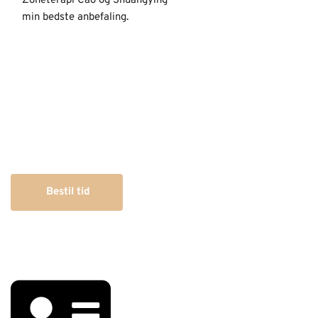
Zoneterapi Cao og Shuangying
min bedste anbefaling.
Kom i gang med at få energi
og balance
Bestil tid