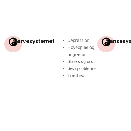
Nervesystemet
Sansesy
Depression
Hovedpine og
migræne
Stress og uro
Søvnproblemer
Træthed