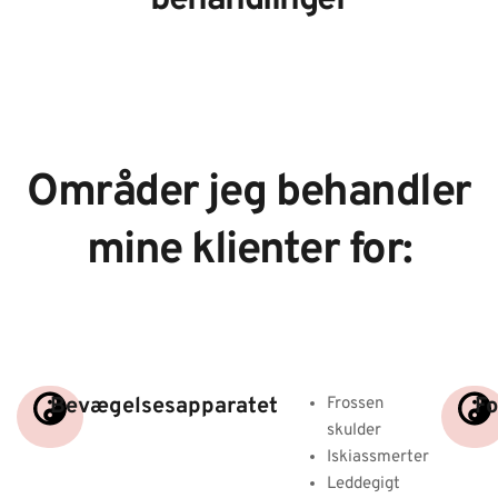
behandlinger
Områder jeg behandler
mine klienter for:
Bevægelsesapparatet
Fo
Frossen
skulder
Iskiassmerter
Leddegigt