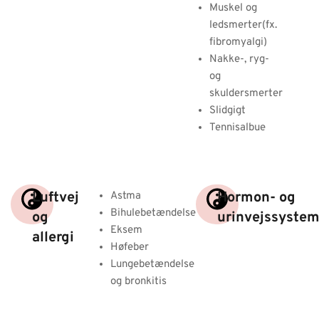
Muskel og
ledsmerter(fx.
fibromyalgi)
Nakke-, ryg-
og
skuldersmerter
Slidgigt
Tennisalbue
Luftvej
Hormon- og
Astma
Bihulebetændelse
og
urinvejssystem
Eksem
allergi
Høfeber
Lungebetændelse
og bronkitis