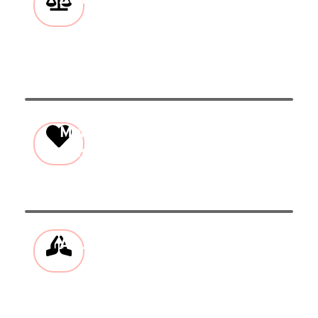
Tryk på føddernes
forskellige zoner
afhjælper ubalancer i
kroppen
Meridian
Massage af meridian baner
massage
forbinder din ydre og indre
krop
Akupressur
Tryk på bestemte punkter
på kroppen kan lindre
smerte